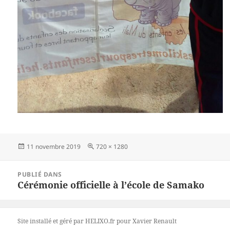
Publié
Taille
11 novembre 2019
720 × 1280
le
réelle
Navigation
PUBLIÉ DANS
de
Cérémonie officielle à l’école de Samako
l’article
Site installé et géré par HELIXO.fr
pour Xavier Renault