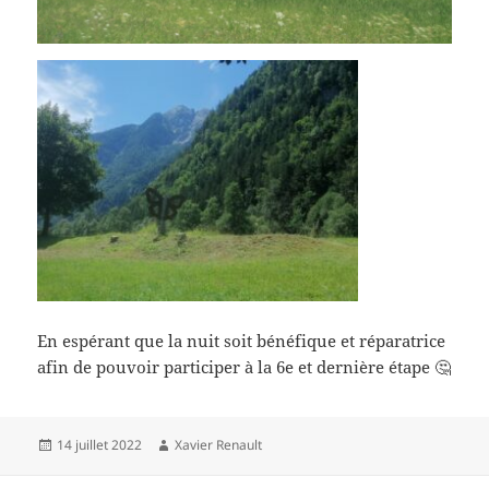
En espérant que la nuit soit bénéfique et réparatrice
afin de pouvoir participer à la 6e et dernière étape 🤔
Publié
Auteur
14 juillet 2022
Xavier Renault
le