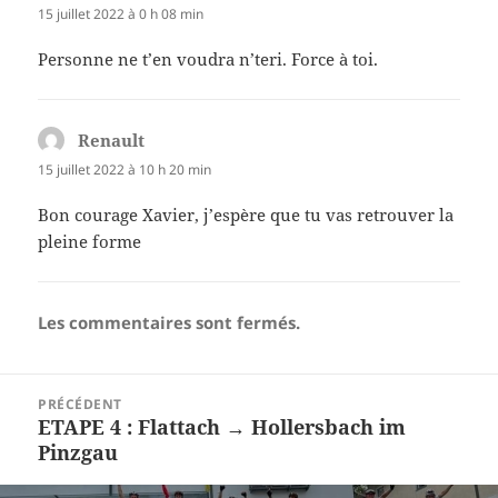
15 juillet 2022 à 0 h 08 min
Personne ne t’en voudra n’teri. Force à toi.
Renault
dit :
15 juillet 2022 à 10 h 20 min
Bon courage Xavier, j’espère que tu vas retrouver la
pleine forme
Les commentaires sont fermés.
Navigation
PRÉCÉDENT
de
ETAPE 4 : Flattach → Hollersbach im
Article
l’article
Pinzgau
précédent :