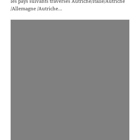
les pays suivants traversés Autriche/Italie/Autriche
/Allemagne /Autriche…