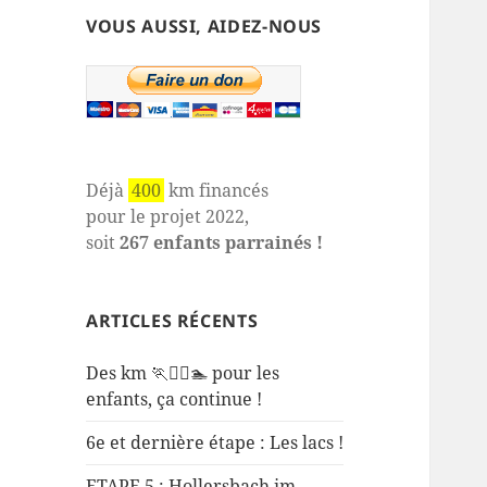
VOUS AUSSI, AIDEZ-NOUS
Déjà
400
km financés
pour le projet 2022,
soit
267 enfants parrainés !
ARTICLES RÉCENTS
Des km 🏃🚴‍♂️🏊 pour les
enfants, ça continue !
6e et dernière étape : Les lacs !
ETAPE 5 : Hollersbach im