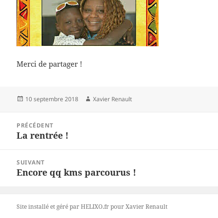
Merci de partager !
Publié
Auteur
10 septembre 2018
Xavier Renault
le
Navigation
PRÉCÉDENT
de
La rentrée !
Article
l’article
précédent :
SUIVANT
Encore qq kms parcourus !
Article
suivant :
Site installé et géré par HELIXO.fr
pour Xavier Renault