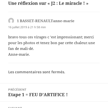
Une réflexion sur « J2 : Le miracle ! »
1 BASSET-RENAULTanne-marie
dit :
16 juillet 2019 à 21 h 58 min
bravo tous ces virages c ‘est impressionant; merci
pour les photos et tenez bon par cette chaleur.une
fan de mali-dé.
Anne-marie.
Les commentaires sont fermés.
Navigation
PRÉCÉDENT
de
Etape 1 = FEU D’ARTIFICE !
Article
l’article
précédent :