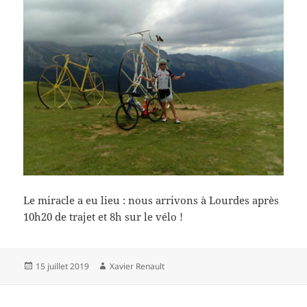
Le miracle a eu lieu : nous arrivons à Lourdes après
10h20 de trajet et 8h sur le vélo !
Publié
Auteur
15 juillet 2019
Xavier Renault
le