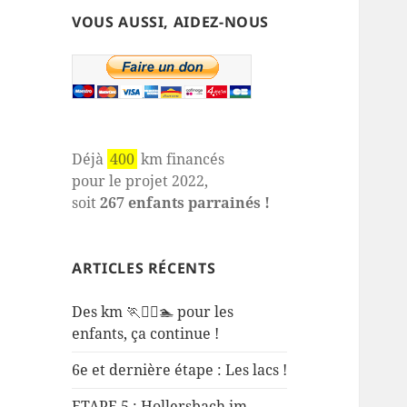
VOUS AUSSI, AIDEZ-NOUS
Déjà
400
km financés
pour le projet 2022,
soit
267 enfants parrainés !
ARTICLES RÉCENTS
Des km 🏃🚴‍♂️🏊 pour les
enfants, ça continue !
6e et dernière étape : Les lacs !
ETAPE 5 : Hollersbach im